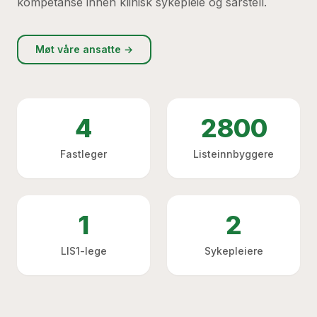
kompetanse innen klinisk sykepleie og sårstell.
Møt våre ansatte →
4
2800
Fastleger
Listeinnbyggere
1
2
LIS1-lege
Sykepleiere